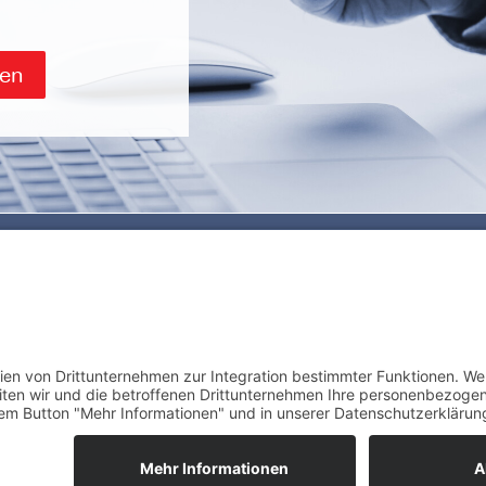
men
es
Zertifizierung
gebungen
port-Seite
 Systèmes Support-Seite