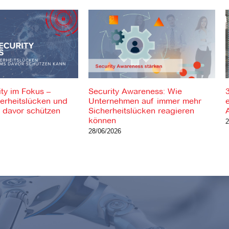
ty im Fokus –
Security Awareness: Wie
herheitslücken und
Unternehmen auf immer mehr
 davor schützen
Sicherheitslücken reagieren
können
2
28/06/2026