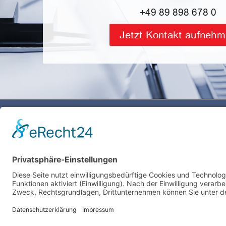
+49 89 898 678 0
Jetzt Kontakt aufneh
Kontakt
Servic
OEM Um
systemworkx AG
Fon +49 89 898 678 0
DELL Sup
E-Mail senden
Dassault