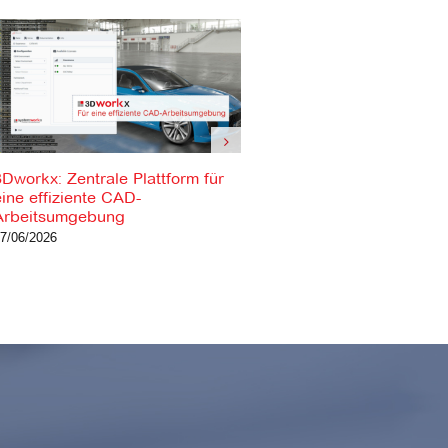
3Dworkx: Zentrale Plattform für
Digitaler Zwilling: Simula
eine effiziente CAD-
Wettbewerbsvorteil (Web
Arbeitsumgebung
12.03.2026) – Aufzeichn
ansehen
7/06/2026
24/03/2026