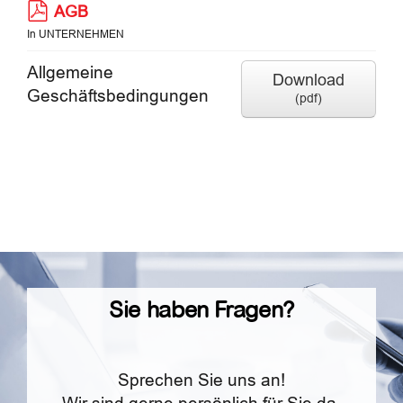
pdf
AGB
Blog
In
UNTERNEHMEN
Allgemeine
Download
Kontakt
Geschäftsbedingungen
(
pdf
)
Sie haben Fragen?
Sprechen Sie uns an!
Wir sind gerne persönlich für Sie da.