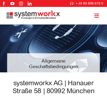
Zum
+ 49 89 898 678 0
Inhalt
springen
Togg
Navig
3D PLM Lösungen
IT Lösungen
Allgemeine
Geschäftsbedingungen
Beratung & Services
systemworkx AG | Hanauer
Branchen
Straße 58 | 80992 München
Unternehmen