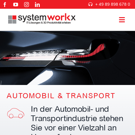
Zum
+ 49 89 898 678 0
Inhalt
springen
Togg
Navig
3D PLM Lösungen
IT Lösungen
Beratung & Services
AUTOMOBIL & TRANSPORT
Branchen
In der Automobil- und
Transportindustrie stehen
Unternehmen
Sie vor einer Vielzahl an