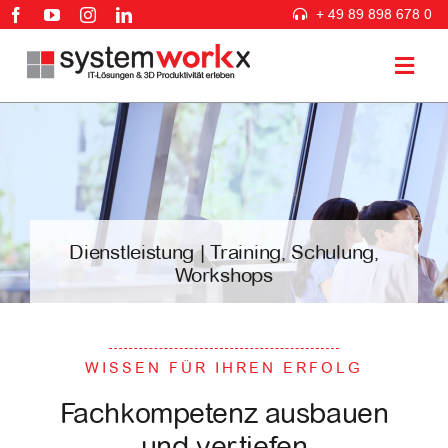
Zum
+ 49 89 898 678 0
Inhalt
springen
Togg
Navig
3D PLM Lösungen
IT Lösungen
Dienstleistung | Training, Schulung,
Workshops
Beratung & Services
Branchen
WISSEN FÜR IHREN ERFOLG
Fachkompetenz ausbauen
Unternehmen
und vertiefen