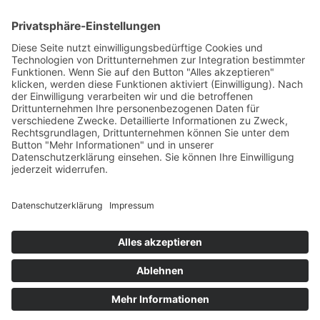
Unternehmensgruppe
Zertifizierung
Impressum |
AGB |
Nutzung Demo Center |
Infoblatt DL-Info |
Datenschutz |
Sitemap