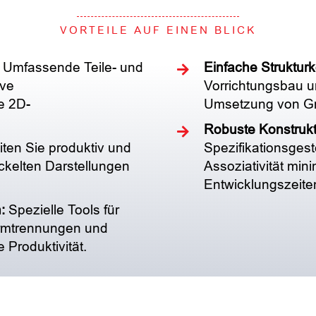
VORTEILE AUF EINEN BLICK
Umfassende Teile- und
Einfache Strukturk
ive
Vorrichtungsbau u
e 2D-
Umsetzung von Gro
Robuste Konstrukt
ten Sie produktiv und
Spezifikationsgest
ckelten Darstellungen
Assoziativität min
Entwicklungszeite
:
Spezielle Tools für
ormtrennungen und
 Produktivität.