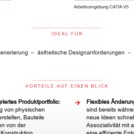
Arbeitsumgebung CATIA V5
IDEAL FÜR
erierung – ästhetische Designanforderungen – fot
VORTEILE AUF EINEN BLICK
iertes Produktportfolio:
Flexibles Änderu
g von physischen
sind bereits währe
stellen, Bauteile
neue Ideen schnel
en von der
Assoziativität mi
n Konstruktion
eine effiziente En