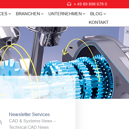
+ 49 89 898 678 0
CES
BRANCHEN
UNTERNEHMEN
BLOG
KONTAKT
Newsletter Services
CAD & Systeme News –
Technical CAD News