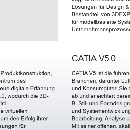
Lösungen für Design & 
Bestandteil von 3DEX
für modellbasierte Syst
Unternehmensprozesse 
CATIA V5.0
Produktkonstruktion,
CATIA V5 ist die führe
Zentrum des
Branchen, darunter Luf
neue digitale Erfahrung
und Konsumgüter. Sie 
0, wodurch die 3D-
ab und erleichtert bere
ird.
B. Stil- und Formdesig
 virtuellen
und Systementwicklung,
um den Erfolg ihrer
Bearbeitung, Analyse u
sungen für
Mit seiner offenen, ska