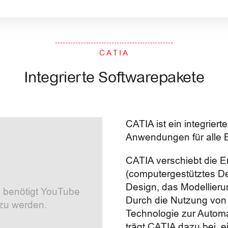
CATIA
Integrierte Softwarepakete
CATIA ist ein integrie
Anwendungen für alle 
CATIA verschiebt die E
(computergestütztes D
Design, das Modellieru
 benötigt YouTube
Durch die Nutzung vo
 zu werden.
Technologie zur Autom
trägt CATIA dazu bei, e