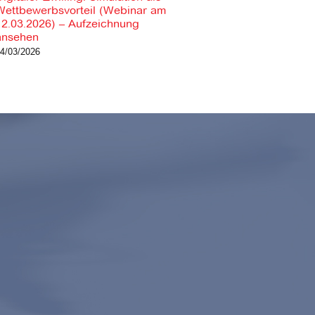
Wettbewerbsvorteil (Webinar am
Predictive Maintenance –
12.03.2026) – Aufzeichnung
systemworkx Vortrag auf
ansehen
FutureFab (19.03.2026)
4/03/2026
10/02/2026