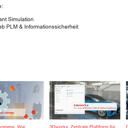
e:
ant Simulation
rieb PLM & Informationssicherheit
areness: Wie
3Dworkx: Zentrale Plattform für