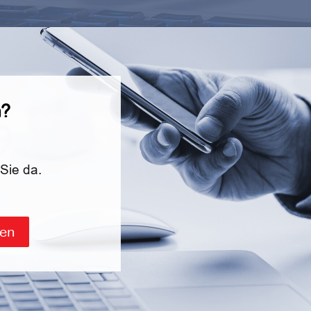
n?
 Sie da.
men