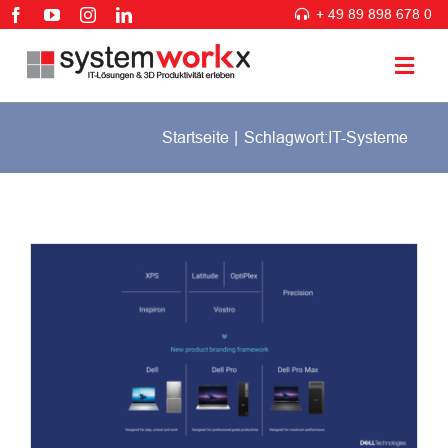
Zum
+ 49 89 898 678 0
Inhalt
springen
Togg
Navig
Startseite
Schlagwort:
IT-Systeme
3D PLM Lösungen
IT Lösungen
Beratung & Services
Branchen
Unternehmen